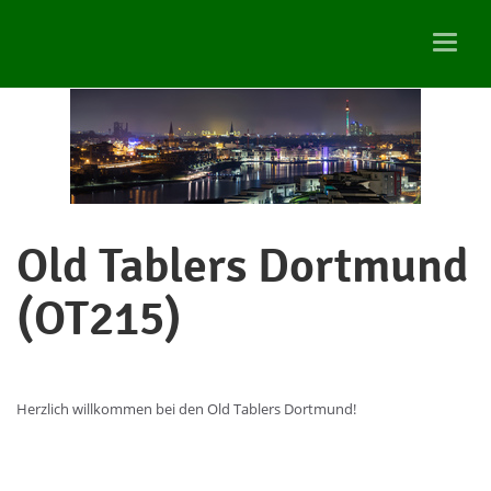
Zum
Hauptinhalt
Toggl
springen
navig
Old Tablers Dortmund
(OT215)
Herzlich willkommen bei den Old Tablers Dortmund!